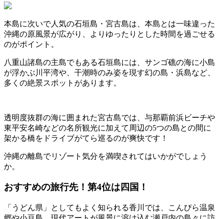
本島に次いで人気の石垣島・宮古島は、本島とは一味違った
沖縄の原風景が広がり、よりゆったりとした時間を過ごせる
のがポイント。
八重山諸島の主島でもある石垣島には、サンゴ礁の海に小島
が浮かぶ川平湾や、干潮時のみ姿を現す幻の島・浜島など、
多くの絶景スポットがあります。
透明度抜群の海に囲まれた宮古島では、与那覇前浜ビーチや
東平安名崎などの名所観光に加えて周辺の5つの島との間に
架かる橋をドライブがてら巡るのが爽快です！
沖縄の離島でリゾート気分を満喫されてはいかがでしょう
か。
おすすめの旅行先！第4位は四国！
「うどん県」としてもよく知られる香川では、こんぴら温泉
郷や小豆島、現代アートが風景に溶け込む瀬戸内の島々に訪