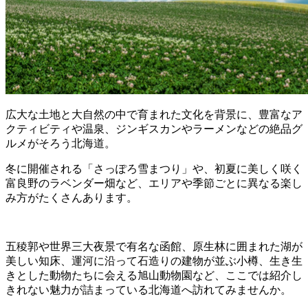
広大な土地と大自然の中で育まれた文化を背景に、豊富なア
クティビティや温泉、ジンギスカンやラーメンなどの絶品グ
ルメがそろう北海道。
冬に開催される「さっぽろ雪まつり」や、初夏に美しく咲く
富良野のラベンダー畑など、エリアや季節ごとに異なる楽し
み方がたくさんあります。
五稜郭や世界三大夜景で有名な函館、原生林に囲まれた湖が
美しい知床、運河に沿って石造りの建物が並ぶ小樽、生き生
きとした動物たちに会える旭山動物園など、ここでは紹介し
きれない魅力が詰まっている北海道へ訪れてみませんか。