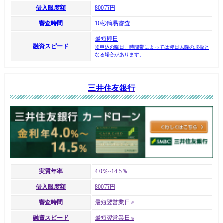
借入限度額
800万円
審査時間
10秒簡易審査
最短即日
融資スピード
※申込の曜日、時間帯によっては翌日以降の取扱と
なる場合があります。
三井住友銀行
実質年率
4.0％~14.5％
借入限度額
800万円
審査時間
最短翌営業日
※
融資スピード
最短翌営業日
※