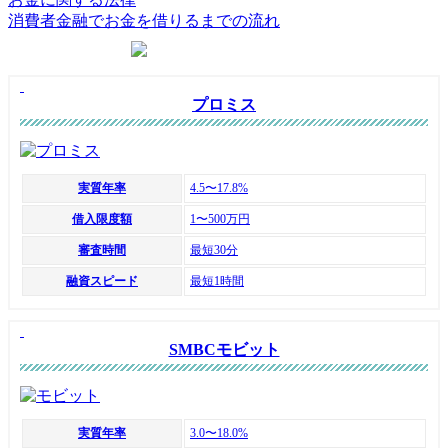
消費者金融でお金を借りるまでの流れ
おすすめカードローン
プロミス
実質年率
4.5〜17.8%
借入限度額
1〜500万円
審査時間
最短30分
融資スピード
最短1時間
SMBCモビット
実質年率
3.0〜18.0%