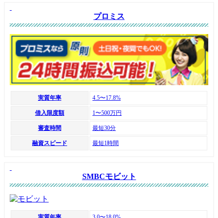
プロミス
実質年率
4.5〜17.8%
借入限度額
1〜500万円
審査時間
最短30分
融資スピード
最短1時間
SMBCモビット
実質年率
3.0〜18.0%