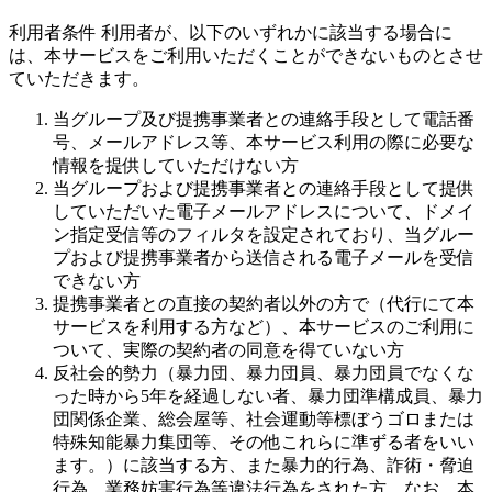
利用者条件 利用者が、以下のいずれかに該当する場合に
は、本サービスをご利用いただくことができないものとさせ
ていただきます。
当グループ及び提携事業者との連絡手段として電話番
号、メールアドレス等、本サービス利用の際に必要な
情報を提供していただけない方
当グループおよび提携事業者との連絡手段として提供
していただいた電子メールアドレスについて、ドメイ
ン指定受信等のフィルタを設定されており、当グルー
プおよび提携事業者から送信される電子メールを受信
できない方
提携事業者との直接の契約者以外の方で（代行にて本
サービスを利用する方など）、本サービスのご利用に
ついて、実際の契約者の同意を得ていない方
反社会的勢力（暴力団、暴力団員、暴力団員でなくな
った時から5年を経過しない者、暴力団準構成員、暴力
団関係企業、総会屋等、社会運動等標ぼうゴロまたは
特殊知能暴力集団等、その他これらに準ずる者をいい
ます。）に該当する方、また暴力的行為、詐術・脅迫
行為、業務妨害行為等違法行為をされた方。なお、本